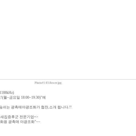
Photo#1:03.flower.jpg
188kHz)
월~금요일 18:00~19:30)"에
숨쉬는 광촉매야광조화가 협찬,소개 됩니다.!!
 새집증후군 전문기업=>
용 광촉매 야광조화"~~