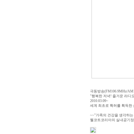
극동방송(FM106.9MHz/AM1
"행복한 저녁! 즐거운 라디오!(
2010.03.09~
세계 최초로 특허를 획득한 
~~"가족의 건강을 생각하는
웰코트코리아의 실내공기정화