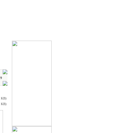
59
7 KB)
0 KB)