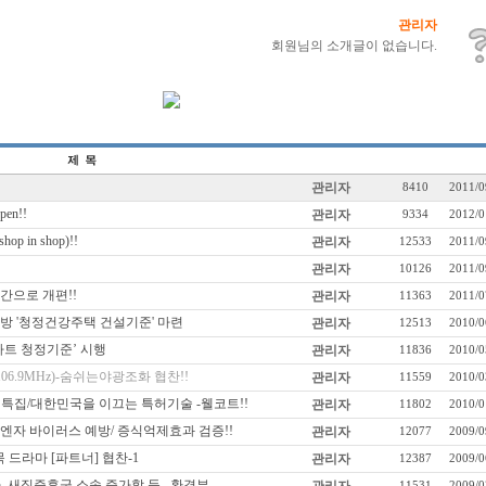
관리자
회원님의 소개글이 없습니다.
관리자
8410
2011/0
en!!
관리자
9334
2012/0
p in shop)!!
관리자
12533
2011/0
관리자
10126
2011/0
간으로 개편!!
관리자
11363
2011/0
방 '청정건강주택 건설기준' 마련
관리자
12513
2010/0
파트 청정기준’ 시행
관리자
11836
2010/0
06.9MHz)-숨쉬는야광조화 협찬!!
관리자
11559
2010/0
특집/대한민국을 이끄는 특허기술 -웰코트!!
관리자
11802
2010/0
엔자 바이러스 예방/ 증식억제효과 검증!!
관리자
12077
2009/0
,목 드라마 [파트너] 협찬-1
관리자
12387
2009/0
 새집증후군 소송 증가할 듯,,,환경부
11531
2009/0