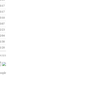
3/17
3/17
3/10
3/07
2/23
2/04
1/30
1/20
1
[2]
[3]
oople