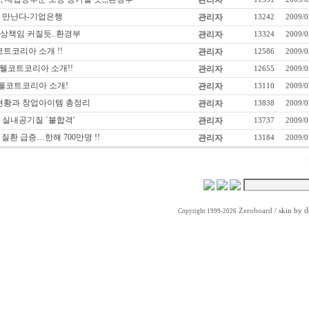
관리자
 만난다-기업은행
관리자
13242
2009/0
상책임 커질듯..환경부
관리자
13324
2009/0
트코리아 소개 !!
관리자
12586
2009/0
 웰코트코리아 소개!!
관리자
12655
2009/0
 웰코트코리아 소개!
관리자
13110
2009/0
 현황과 창업아이템 총정리
관리자
13838
2009/0
 실내공기질 `불합격'
관리자
13737
2009/0
 질환 급증…한해 700만명 !!
관리자
13184
2009/0
d
Zeroboard
/ skin by
Copyright 1999-2026