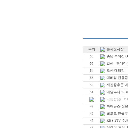
본사전시장
공지
충남 부여점 Op
56
일산 - 판매점(sho
55
오산 대리점
54
대리점 전용공
53
새집증후군 예
52
내달부터 ‘아
51
극동방송(FM1
특허뉴스-신년
49
웰코트 인플루
48
KBS-2TV 수
47
입주민-건설사,
46