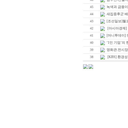
녹색과 금융이
45
새집증후군 배
44
[조선일보]웰코
43
[아시아경제]
42
[머니투데이]
41
‘1인 기업’의
40
영화관.전시장
39
[KBS] 환경성
38